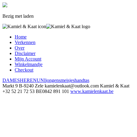
Bezig met laden
Home
Verkennen
Over
Disclaimer
Mijn Account
Winkelmandje
Checkout
DAMES
HEREN
UNI
jongens
meisjes
handtas
Markt 9
B-9240 Zele
kamielenkaat@outlook.com
Kamiel & Kaat
+32 52 21 72 53
BE0842 891 101
www.kamielenkaat.be