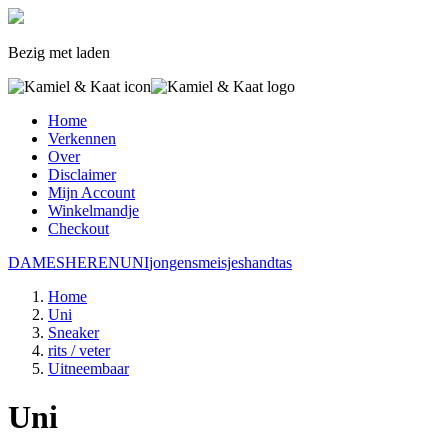
Bezig met laden
Home
Verkennen
Over
Disclaimer
Mijn Account
Winkelmandje
Checkout
DAMES
HEREN
UNI
jongens
meisjes
handtas
Home
Uni
Sneaker
rits / veter
Uitneembaar
Uni