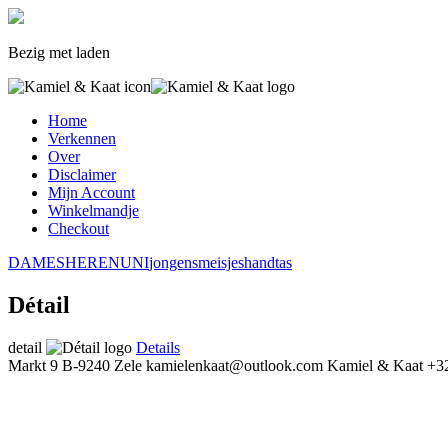
Bezig met laden
Home
Verkennen
Over
Disclaimer
Mijn Account
Winkelmandje
Checkout
DAMES
HEREN
UNI
jongens
meisjes
handtas
Détail
detail
Details
Markt 9
B-9240 Zele
kamielenkaat@outlook.com
Kamiel & Kaat
+32