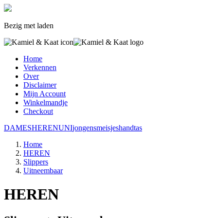
Bezig met laden
Home
Verkennen
Over
Disclaimer
Mijn Account
Winkelmandje
Checkout
DAMES
HEREN
UNI
jongens
meisjes
handtas
Home
HEREN
Slippers
Uitneembaar
HEREN