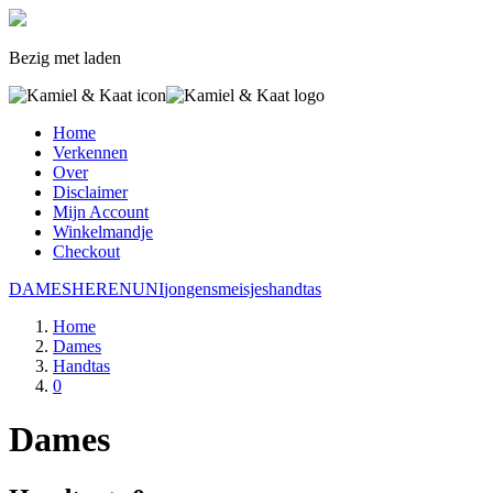
Bezig met laden
Home
Verkennen
Over
Disclaimer
Mijn Account
Winkelmandje
Checkout
DAMES
HEREN
UNI
jongens
meisjes
handtas
Home
Dames
Handtas
0
Dames